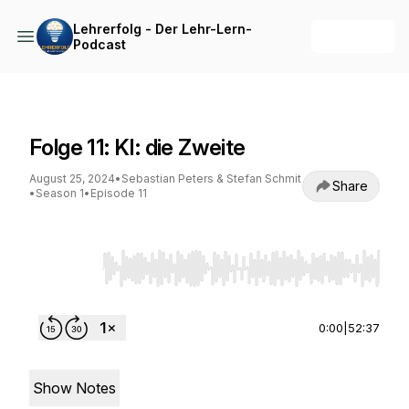
Lehrerfolg - Der Lehr-Lern-
+ Follow
Podcast
Lehrerfolg - Der Lehr-Lern-Podcast
Folge 11: KI: die Zweite
August 25, 2024
•
Sebastian Peters & Stefan Schmit
Share
•
Season 1
•
Episode 11
Use Left/Right to seek, Home/End to jump to st
0:00
|
52:37
Show Notes