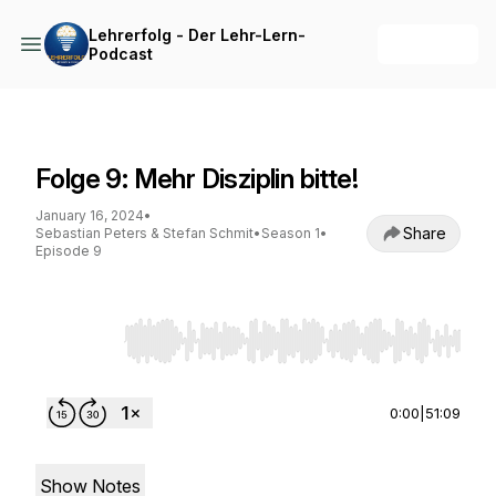
Lehrerfolg - Der Lehr-Lern-
+ Follow
Podcast
Lehrerfolg - Der Lehr-Lern-Podcast
Folge 9: Mehr Disziplin bitte!
January 16, 2024
•
Share
Sebastian Peters & Stefan Schmit
•
Season 1
•
Episode 9
Use Left/Right to seek, Home/End to jump to st
0:00
|
51:09
Show Notes