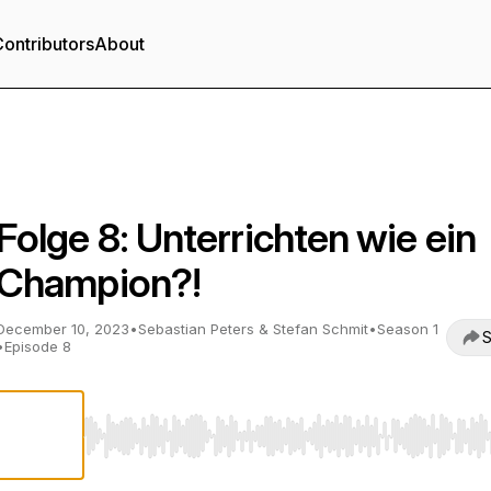
ontributors
About
Lehrerfolg - Der Lehr-Lern-Podcast
Folge 8: Unterrichten wie ein
Champion?!
December 10, 2023
•
Sebastian Peters & Stefan Schmit
•
Season 1
S
•
Episode 8
Use Left/Right to seek, Home/End to jump to start o