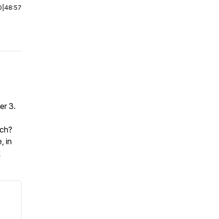
0
|
48:57
er 3.
uch?
, in
k