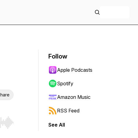
+ Follow
Follow
Apple Podcasts
Spotify
hare
Amazon Music
RSS Feed
See All
r end. Hold shift to jump forward or backward.