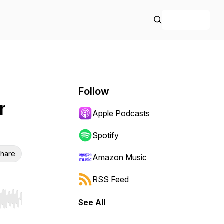
+ Follow
Follow
r
Apple Podcasts
Spotify
hare
Amazon Music
RSS Feed
See All
r end. Hold shift to jump forward or backward.