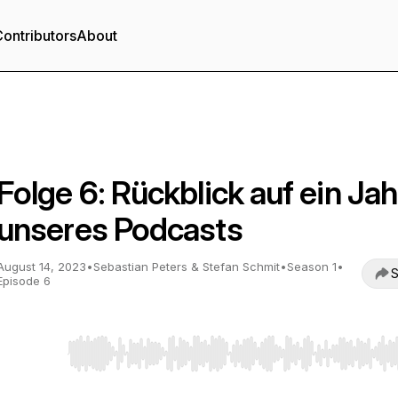
ontributors
About
Lehrerfolg - Der Lehr-Lern-Podcast
Folge 6: Rückblick auf ein Jah
unseres Podcasts
August 14, 2023
•
Sebastian Peters & Stefan Schmit
•
Season 1
•
S
Episode 6
Use Left/Right to seek, Home/End to jump to start o