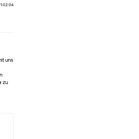
|
1:02:04
it uns
n
e
zu